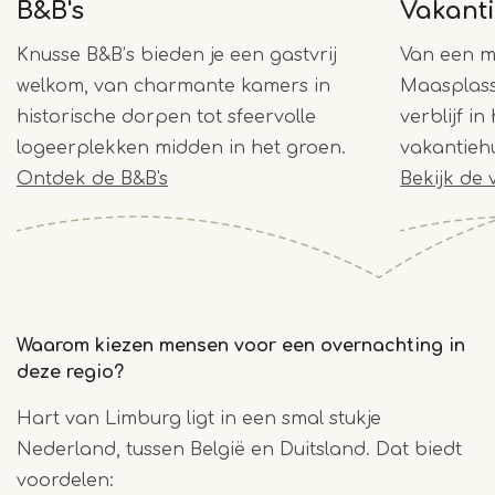
B&B's
Vakant
Knusse B&B’s bieden je een gastvrij
Van een mo
welkom, van charmante kamers in
Maasplass
historische dorpen tot sfeervolle
verblijf in
logeerplekken midden in het groen.
vakantiehu
Ontdek de B&B's
Bekijk de
Waarom kiezen mensen voor een overnachting in
deze regio?
Hart van Limburg ligt in een smal stukje
Nederland, tussen België en Duitsland. Dat biedt
voordelen: