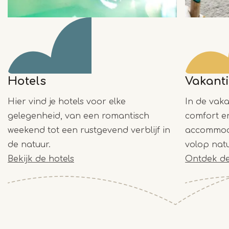
Hotels
Vakant
Hier vind je hotels voor elke
In de vaka
gelegenheid, van een romantisch
comfort e
weekend tot een rustgevend verblijf in
accommoda
de natuur.
volop natu
Bekijk de hotels
Ontdek de