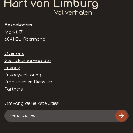
Bezoekadres
Markt 17
6041 EL Roermond
Handige
Over ons
links
Gebruiksvoorwaarden
Privacy
Privacyverklaring
Producten en Diensten
Partners
Ontvang de leukste uitjes!
E-
mailadres