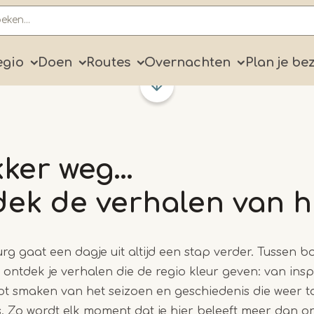
ry
egio
Doen
Routes
Overnachten
Plan je be
ekker weg…
dek de verhalen van hi
rg gaat een dagje uit altijd een stap verder. Tussen bo
ontdek je verhalen die de regio kleur geven: van ins
s tot smaken van het seizoen en geschiedenis die weer t
ts. Zo wordt elk moment dat je hier beleeft meer dan 