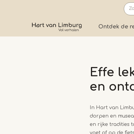
Overslaan
en
naar
Prima
Ontdek de r
de
inhoud
gaan
Effe l
en ont
In Hart van Limbu
dorpen en musea 
en rijke traditie
voet of op de fie