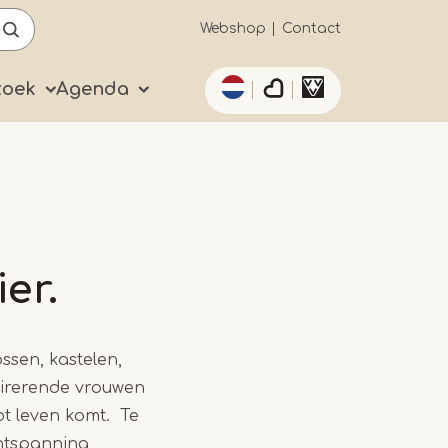
Secundaïre
Webshop
Contact
Aanvullende acties 
navigatie
zoek
Agenda
er.
ssen, kastelen,
pirerende vrouwen
ot leven komt. Te
ontspanning