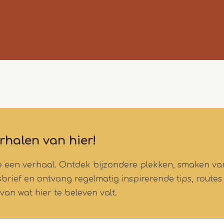
rhalen van hier!
tje een verhaal. Ontdek bijzondere plekken, smaken va
wsbrief en ontvang regelmatig inspirerende tips, routes
 van wat hier te beleven valt.