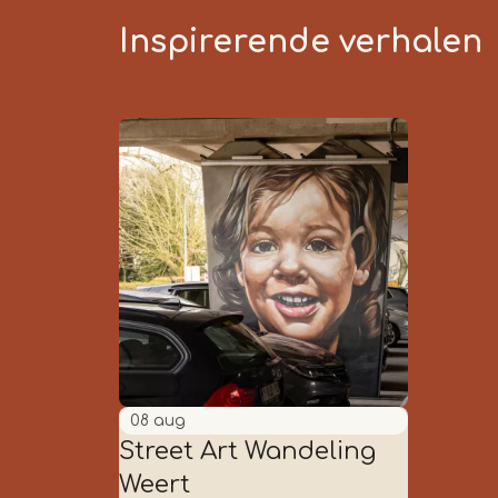
Inspirerende verhalen
08
aug
Street Art Wandeling
Weert