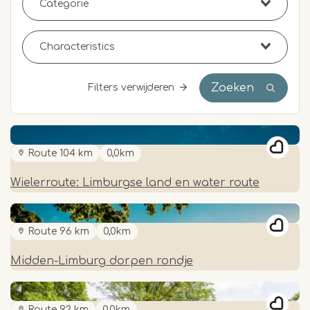
Zoeken
Filters verwijderen
Route 104 km
0,0km
Wielerroute: Limburgse land en water route
Route 96 km
0,0km
Midden-Limburg dorpen rondje
Route 92 km
0,0km