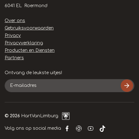
6041 EL Roermond
Handige
Over ons
links
Gebruiksvoorwaarden
Privacy
Privacyverklaring
Producten en Diensten
Partners
Ontvang de leukste uitjes!
E-
mailadres
© 2026
HartVanLimburg
Volg ons op social media